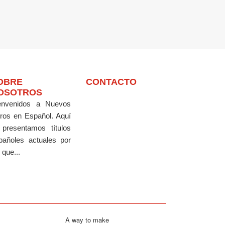
OBRE
CONTACTO
OSOTROS
envenidos a Nuevos
bros en Español.
Aquí
 presentamos títulos
pañoles actuales por
 que...
A way to make