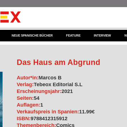
NEUE SPANISCHE BÜCHER
FEATURE
INTERVIEW
N
Das Haus am Abgrund
Autor*in:
Marcos B
Verlag:
Tebeox Editorial S.L
Erscheinungsjahr:
2021
Seiten:
54
Auflagen:
1
Verkaufspreis in Spanien:
11.99€
ISBN:
9788412315912
Themenbereich:
Comics