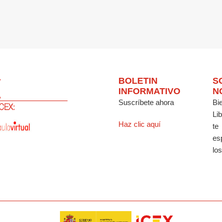
BOLETIN
S
INFORMATIVO
N
Suscríbete ahora
Bi
Li
Haz clic aquí
te
es
los