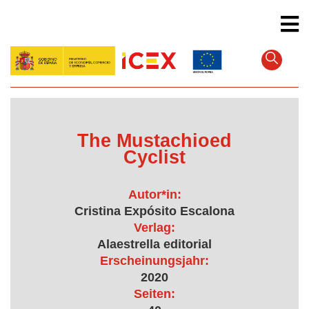
Direkt
zum
Inhalt
The Mustachioed
Cyclist
Autor*in:
Cristina Expósito Escalona
Verlag:
Alaestrella editorial
Erscheinungsjahr:
2020
Seiten: