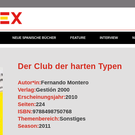
NEUE SPANISCHE BÜCHER
FEATURE
INTERVIEW
N
Der Club der harten Typen
Autor*in:
Fernando Montero
Verlag:
Gestión 2000
Erscheinungsjahr:
2010
Seiten:
224
ISBN:
9788498750768
Themenbereich:
Sonstiges
Season:
2011