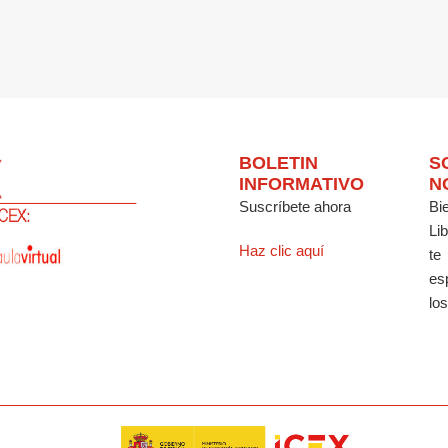
BOLETIN
S
INFORMATIVO
N
Suscríbete ahora
Bi
Li
Haz clic aquí
te
es
los