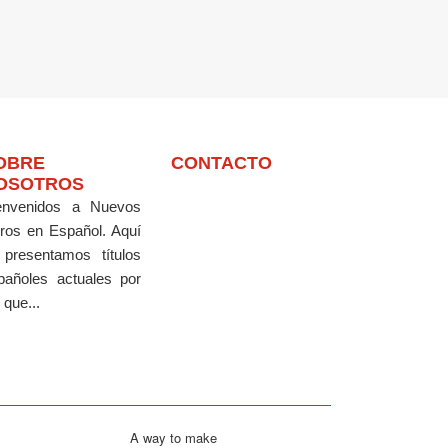
OBRE
CONTACTO
OSOTROS
envenidos a Nuevos
bros en Español.
Aquí
 presentamos títulos
pañoles actuales por
 que...
A way to make