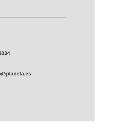
8034
o@planeta.es