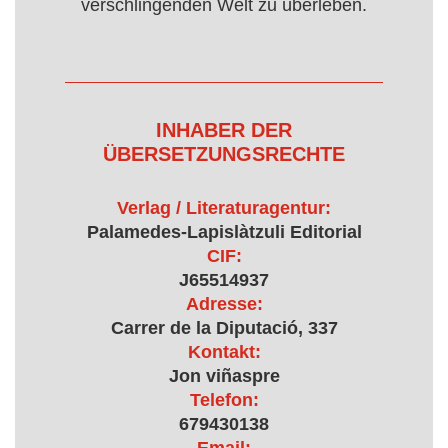
verschlingenden Welt zu überleben.
INHABER DER
ÜBERSETZUNGSRECHTE
Verlag / Literaturagentur:
Palamedes-Lapislàtzuli Editorial
CIF:
J65514937
Adresse:
Carrer de la Diputació, 337
Kontakt:
Jon viñaspre
Telefon:
679430138