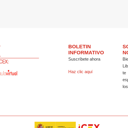
BOLETIN
S
INFORMATIVO
N
Suscríbete ahora
Bi
Li
Haz clic aquí
te
es
los