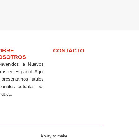
OBRE
CONTACTO
OSOTROS
envenidos a Nuevos
bros en Español.
Aquí
 presentamos títulos
pañoles actuales por
 que...
A way to make