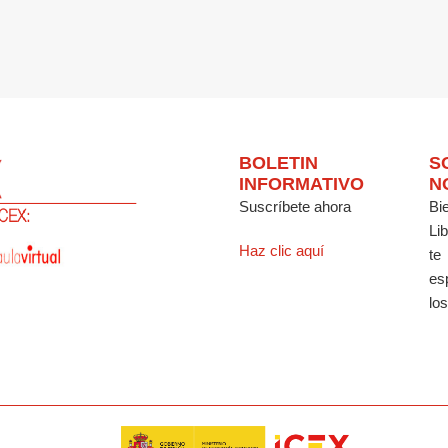
BOLETIN
S
INFORMATIVO
N
Suscríbete ahora
Bi
Li
Haz clic aquí
te
es
los