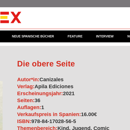
NEUE SPANISCHE BÜCHER
FEATURE
INTERVIEW
N
Die obere Seite
Autor*in:
Canizales
Verlag:
Apila Ediciones
Erscheinungsjahr:
2021
Seiten:
36
Auflagen:
1
Verkaufspreis in Spanien:
16.00€
ISBN:
978-84-17028-56-5
Themenbereich:
Kind, Jugend, Comic