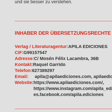
und sie besser zu verstehen.
INHABER DER ÜBERSETZUNGSRECHTE
Verlag / Literaturagentur:
APILA EDICIONES
CIF:
G99157547
Adresse:
C/ Mosén Félix Lacambra, 36B
Kontakt:
Raquel Garrido
Telefon:
627389297
Email:
apila@apilaediciones.com, apilaed
Website:
https://www.apilaediciones.com/,
https://www.instagram.com/apila_edic
es.facebook.com/apila.ediciones