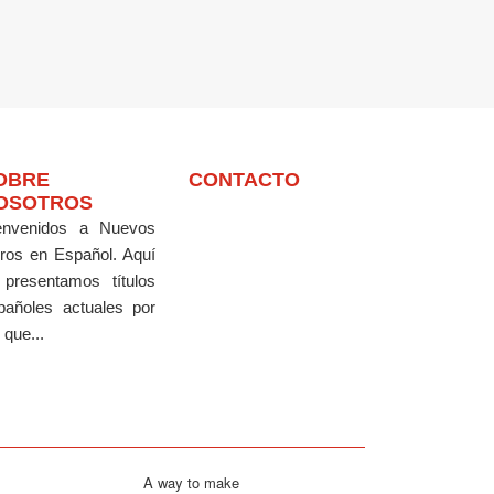
OBRE
CONTACTO
OSOTROS
envenidos a Nuevos
bros en Español.
Aquí
 presentamos títulos
pañoles actuales por
 que...
A way to make