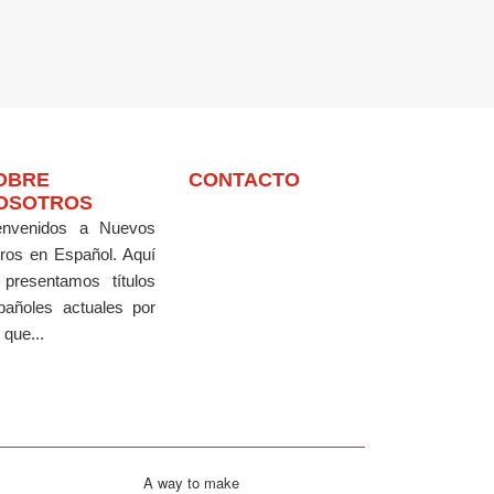
OBRE
CONTACTO
OSOTROS
envenidos a Nuevos
bros en Español.
Aquí
 presentamos títulos
pañoles actuales por
 que...
A way to make