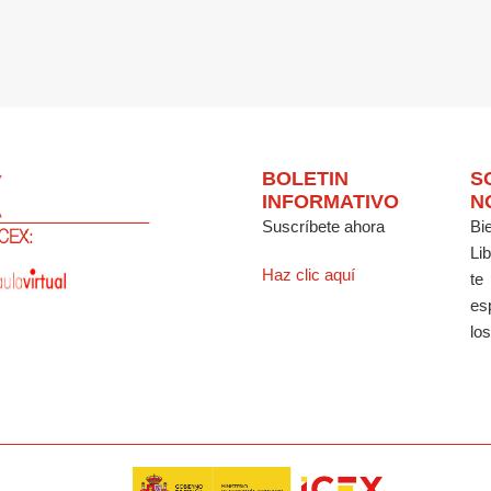
BOLETIN
S
INFORMATIVO
N
Suscríbete ahora
Bi
Li
Haz clic aquí
te
es
los