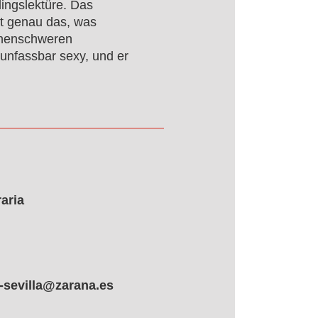
lingslektüre. Das
ist genau das, was
ionenschweren
 unfassbar sexy, und er
aria
-sevilla@zarana.es