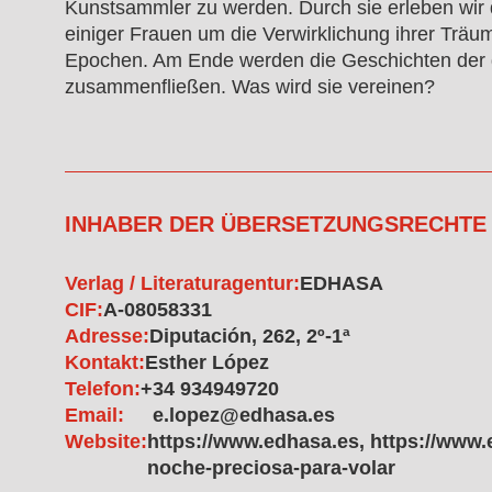
Kunstsammler zu werden. Durch sie erleben wir 
einiger Frauen um die Verwirklichung ihrer Träum
Epochen. Am Ende werden die Geschichten der 
zusammenfließen. Was wird sie vereinen?
INHABER DER ÜBERSETZUNGSRECHTE
Verlag / Literaturagentur:
EDHASA
CIF:
A-08058331
Adresse:
Diputación, 262, 2º-1ª
Kontakt:
Esther López
Telefon:
+34 934949720
Email:
e.lopez@edhasa.es
Website:
https://www.edhasa.es, https://www.
noche-preciosa-para-volar