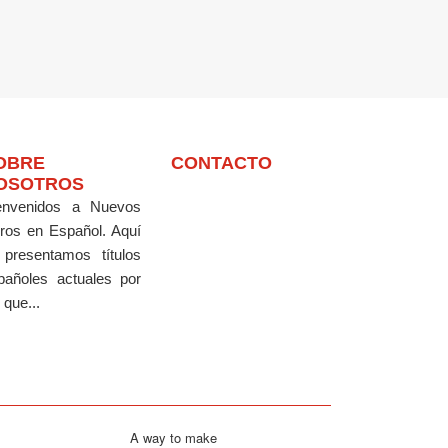
OBRE
CONTACTO
OSOTROS
envenidos a Nuevos
bros en Español.
Aquí
 presentamos títulos
pañoles actuales por
 que...
A way to make