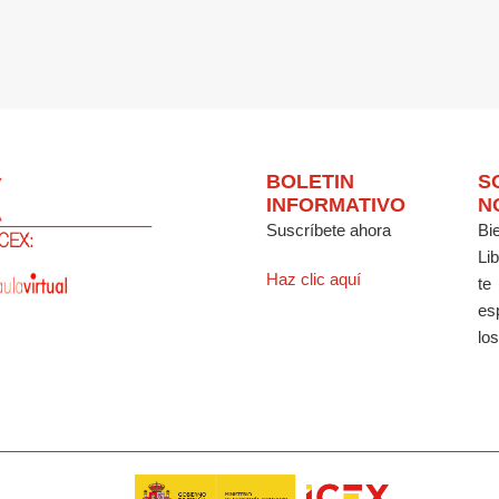
BOLETIN
S
INFORMATIVO
N
Suscríbete ahora
Bi
Li
Haz clic aquí
te
es
los