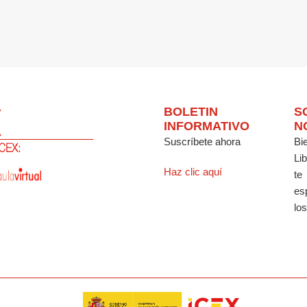
BOLETIN
S
INFORMATIVO
N
Suscríbete ahora
Bi
Li
Haz clic aquí
te
es
los