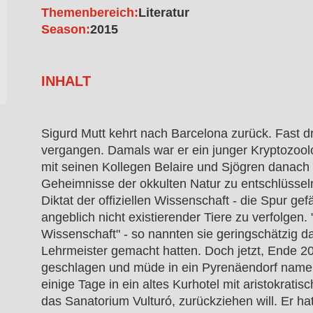
Themenbereich:
Literatur
Season:
2015
INHALT
Sigurd Mutt kehrt nach Barcelona zurück. Fast dr
vergangen. Damals war er ein junger Kryptozoo
mit seinen Kollegen Belaire und Sjögren danach s
Geheimnisse der okkulten Natur zu entschlüsse
Diktat der offiziellen Wissenschaft - die Spur gef
angeblich nicht existierender Tiere zu verfolgen. "
Wissenschaft" - so nannten sie geringschätzig da
Lehrmeister gemacht hatten. Doch jetzt, Ende 20
geschlagen und müde in ein Pyrenäendorf namens
einige Tage in ein altes Kurhotel mit aristokrati
das Sanatorium Vulturó, zurückziehen will. Er h