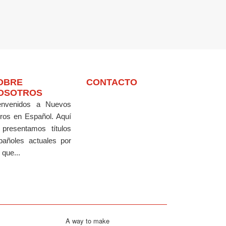
OBRE
CONTACTO
OSOTROS
envenidos a Nuevos
bros en Español.
Aquí
 presentamos títulos
pañoles actuales por
 que...
A way to make